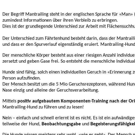
Der Begriff Mantrailing steht in der englischen Sprache für «Man»
zumindest Informationen über ihren Verbleib zu erbringen.
Dies ist der grundlegende Unterschied zur Arbeit mit Flächensuchh
Der Unterschied zum Fährtenhund besteht darin, dass der Mantraili
und dass er den Spurverlauf eigenständig eruiert. Mantrailing-Hund
Der menschliche Körper besteht aus einer riesigen Anzahl individu
zersetzt und geben Gase frei. So entsteht die menschliche Individua
Hunde sind fähig, solch einen individuellen Geruch in «Erinnerung
Person aufzufinden.
Der Mensch besitzt um die 5 Mio Geruchsrezeptoren, während Hun
Nase einzig und alleine der Geruchsverarbeitung.
Mittels
positiv aufgebautem Komponenten-Training nach der Or
Mantrailing-Hund zu führen und zu lesen!
Nein – einfach und schnell erlernt ist es nicht. Es ist ein aufwändig
teilweise der Hund,
Beobachtungsgabe
und
Begeisterungsfähigkei
Die Hunde wissen meistens sehr wohl, «wie es geht». Der Mensch m