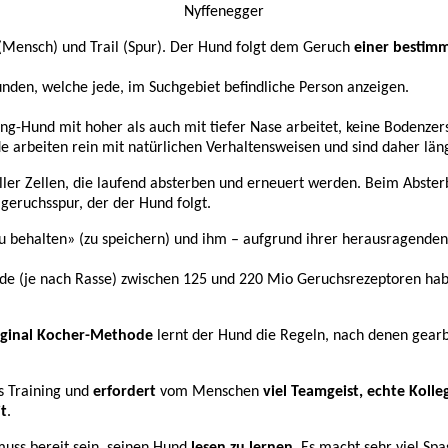
Nyffenegger
 (Mensch) und Trail (Spur). Der Hund folgt dem Geruch
einer bestim
unden, welche jede, im Suchgebiet befindliche Person anzeigen.
ng-Hund mit hoher als auch mit tiefer Nase arbeitet, keine Bodenze
e arbeiten rein mit natürlichen Verhaltensweisen und sind daher läng
eller Zellen, die laufend absterben und erneuert werden. Beim Abste
lgeruchsspur, der der Hund folgt.
 zu behalten» (zu speichern) und ihm – aufgrund ihrer herausragend
de (je nach Rasse) zwischen 125 und 220 Mio Geruchsrezeptoren hab
iginal Kocher-Methode
lernt der Hund die Regeln, nach denen gearbe
es Training und
erfordert
vom Menschen
viel Teamgeist, echte Kolle
t
.
uss bereit sein, seinen Hund
lesen zu lernen
. Es macht sehr viel Sp