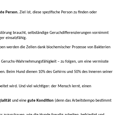
mte Person.
Ziel ist, diese spezifische Person zu finden oder
rstörung braucht, selbständige Geruchdifferenzierungen vornimmt
er einsatzfähig.
rben werden die Zellen dank biochemischer Prozesse von Bakterien
en Geruchs-Wahrnehmungsfähigkeit – zu folgen, um eine vermisste
en. Beim Hund dienen 10% des Gehirns und 50% des Inneren seiner
itet wird. Und viel wichtiger: der Mensch lernt, einen
gialität
und eine
gute Kondition
(denn das Arbeitstempo bestimmt
ass zuzuschauen, wie die Hunde freudig arbeiten, befriedigt und