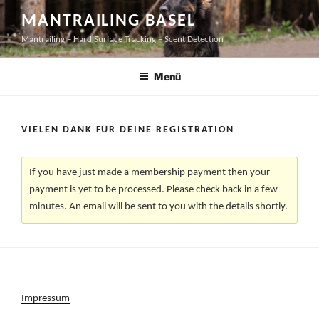
Zum
MANTRAILING BASEL
Inhalt
Mantrailing – Hard Surface Tracking – Scent Detection
springen
Menü
VIELEN DANK FÜR DEINE REGISTRATION
If you have just made a membership payment then your
payment is yet to be processed. Please check back in a few
minutes. An email will be sent to you with the details shortly.
Impressum